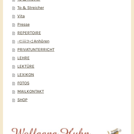
Tp & Streicher
Vita
Presse
REPERTOIRE
-⊂iii⊃◁ Anhören
PRIVATUNTERRICHT
LEHRE
LEKTÜRE
LEXIKON
FOTOS
MAILKONTAKT
SHOP