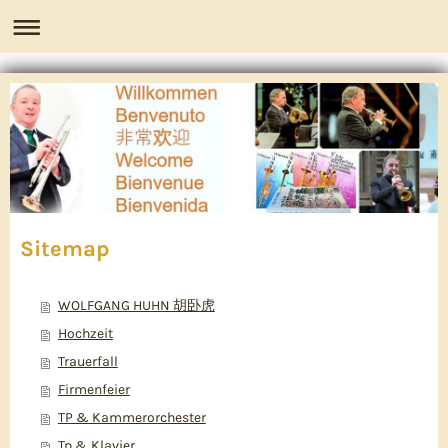
Sitemap
WOLFGANG HUHN 胡卧虎
Hochzeit
Trauerfall
Firmenfeier
TP & Kammerorchester
Tp & Klavier