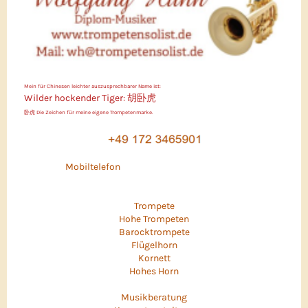
Mein für Chinesen leichter auszusprechbarer Name ist:
Wilder hockender Tiger:
胡卧虎
卧虎
Die Zeichen für meine eigene Trompetenmarke.
Mobiltelefon
Trompete
Hohe Trompeten
Barocktrompete
Flügelhorn
Kornett
Hohes Horn
Musikberatung